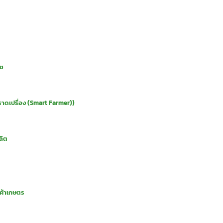
ืช
าดเปรื่อง (Smart Farmer))
ลิต
นค้าเกษตร