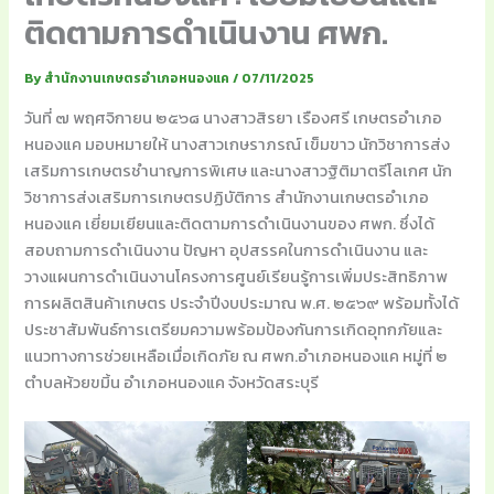
ติดตามการดำเนินงาน ศพก.
By
สำนักงานเกษตรอำเภอหนองแค
/
07/11/2025
วันที่ ๗ พฤศจิกายน ๒๕๖๘ นางสาวสิรยา เรืองศรี เกษตรอำเภอ
หนองแค มอบหมายให้ นางสาวเกษราภรณ์ เข็มขาว นักวิชาการส่ง
เสริมการเกษตรชำนาญการพิเศษ และนางสาวฐิติมาตรีโลเกศ นัก
วิชาการส่งเสริมการเกษตรปฏิบัติการ สำนักงานเกษตรอำเภอ
หนองแค เยี่ยมเยียนและติดตามการดำเนินงานของ ศพก. ซึ่งได้
สอบถามการดำเนินงาน ปัญหา อุปสรรคในการดำเนินงาน และ
วางแผนการดำเนินงานโครงการศูนย์เรียนรู้การเพิ่มประสิทธิภาพ
การผลิตสินค้าเกษตร ประจำปีงบประมาณ พ.ศ. ๒๕๖๙ พร้อมทั้งได้
ประชาสัมพันธ์การเตรียมความพร้อมป้องกันการเกิดอุทกภัยและ
แนวทางการช่วยเหลือเมื่อเกิดภัย ณ ศพก.อำเภอหนองแค หมู่ที่ ๒
ตำบลห้วยขมิ้น อำเภอหนองแค จังหวัดสระบุรี